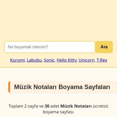
Ara
Kuromi
,
Labubu
,
Sonic
,
Hello Kitty
,
Unicorn
,
T-Rex
Müzik Notaları Boyama Sayfaları
Toplam 2 sayfa ve
30
adet
Müzik Notaları
ücretsiz
boyama sayfası.