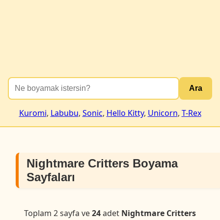
Ara
Kuromi
,
Labubu
,
Sonic
,
Hello Kitty
,
Unicorn
,
T-Rex
Nightmare Critters Boyama
Sayfaları
Toplam 2 sayfa ve
24
adet
Nightmare Critters