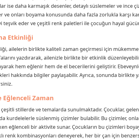
lar ise daha karmaşık desenler, detaylı süslemeler ve ince çiz
 ve onları boyama konusunda daha fazla zorlukla karşı karşı
i teşvik eder ve çeşitli renk paletleri ile çocuğun hayal gücünü
a Etkinliği
ği, ailelerin birlikte kaliteli zaman geçirmesi için mükemmel 
rını yazdırarak, ailenizle birlikte bir etkinlik düzenleyebilir
yayarak hem eğlenir hem de el becerilerini geliştirir. Ebevey
eri hakkında bilgiler paylaşabilir. Ayrıca, sonunda birlikte y
siniz.
le Eğlenceli Zaman
 çeşitli stillerde ve temalarda sunulmaktadır. Çocuklar, gelen
a da kurdelelerle süslenmiş çizimler bulabilir. Bu çizimler, o
rken eğlenceli bir aktivite sunar. Çocukların bu çizimleri boy
lı renk kombinasyonları deneyerek, her bir çan için benzersi