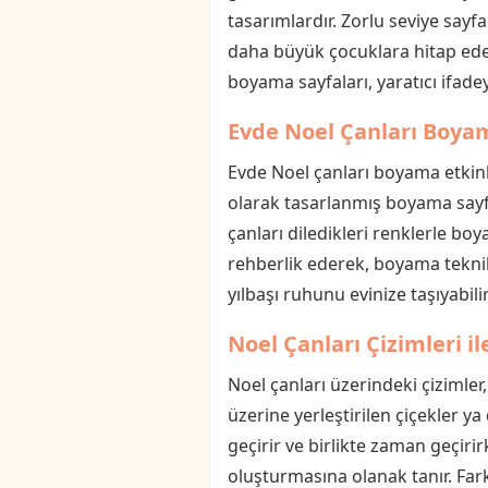
tasarımlardır. Zorlu seviye sayfa
daha büyük çocuklara hitap eder
boyama sayfaları, yaratıcı ifadey
Evde Noel Çanları Boyam
Evde Noel çanları boyama etkinli
olarak tasarlanmış boyama sayfala
çanları diledikleri renklerle bo
rehberlik ederek, boyama teknikl
yılbaşı ruhunu evinize taşıyabilir
Noel Çanları Çizimleri i
Noel çanları üzerindeki çizimler,
üzerine yerleştirilen çiçekler y
geçirir ve birlikte zaman geçiri
oluşturmasına olanak tanır. Fark