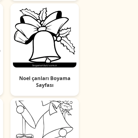
Noel çanları Boyama
Sayfası