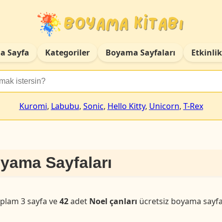
a Sayfa
Kategoriler
Boyama Sayfaları
Etkinlik
Kuromi
,
Labubu
,
Sonic
,
Hello Kitty
,
Unicorn
,
T-Rex
oyama Sayfaları
plam 3 sayfa ve
42
adet
Noel çanları
ücretsiz boyama sayfa