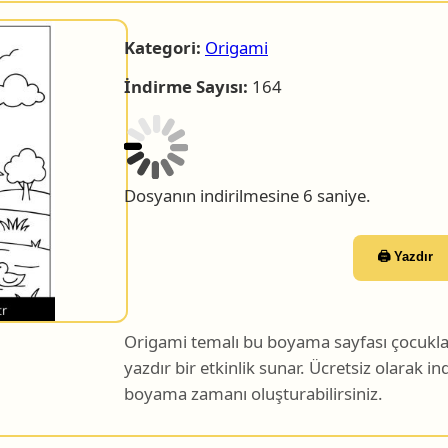
Kategori:
Origami
İndirme Sayısı:
164
Dosyanın indirilmesine 5 saniye.
🖨️ Yazdır
Origami temalı bu boyama sayfası çocuklar 
yazdır bir etkinlik sunar. Ücretsiz olarak indi
boyama zamanı oluşturabilirsiniz.