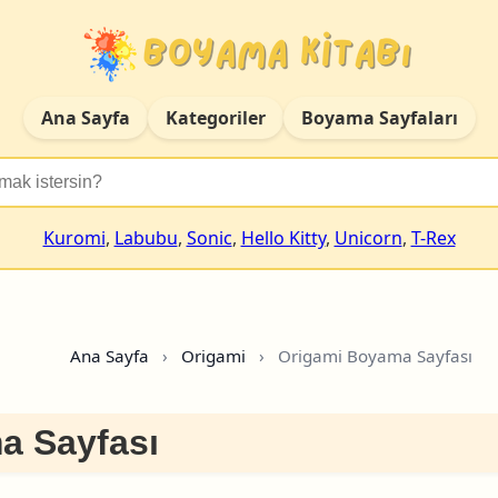
Ana Sayfa
Kategoriler
Boyama Sayfaları
Kuromi
,
Labubu
,
Sonic
,
Hello Kitty
,
Unicorn
,
T-Rex
Ana Sayfa
›
Origami
›
Origami Boyama Sayfası
a Sayfası