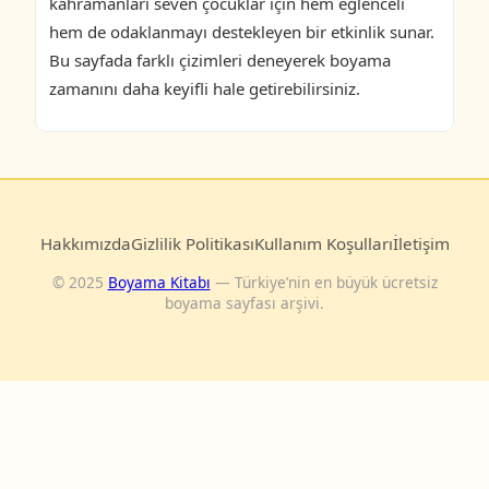
kahramanları seven çocuklar için hem eğlenceli
hem de odaklanmayı destekleyen bir etkinlik sunar.
Bu sayfada farklı çizimleri deneyerek boyama
zamanını daha keyifli hale getirebilirsiniz.
Hakkımızda
Gizlilik Politikası
Kullanım Koşulları
İletişim
© 2025
Boyama Kitabı
— Türkiye’nin en büyük ücretsiz
boyama sayfası arşivi.