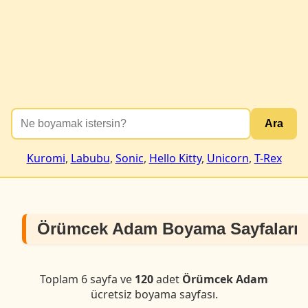
Ara
Kuromi
,
Labubu
,
Sonic
,
Hello Kitty
,
Unicorn
,
T-Rex
Örümcek Adam Boyama Sayfaları
Toplam 6 sayfa ve
120
adet
Örümcek Adam
ücretsiz boyama sayfası.