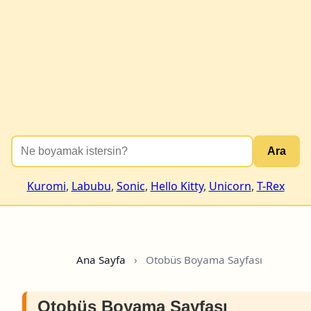
Ara
Kuromi
,
Labubu
,
Sonic
,
Hello Kitty
,
Unicorn
,
T-Rex
Ana Sayfa
›
Otobüs Boyama Sayfası
Otobüs Boyama Sayfası