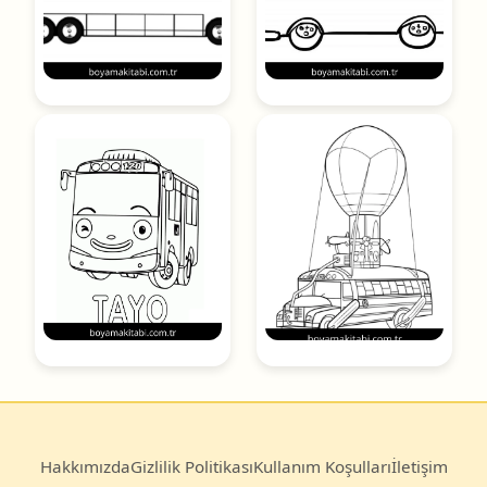
Hakkımızda
Gizlilik Politikası
Kullanım Koşulları
İletişim
© 2025
Boyama Kitabı
— Türkiye’nin en büyük ücretsiz
boyama sayfası arşivi.