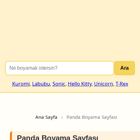
Ara
Kuromi
,
Labubu
,
Sonic
,
Hello Kitty
,
Unicorn
,
T-Rex
Ana Sayfa
›
Panda Boyama Sayfası
Panda Boyama Sayfası