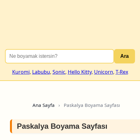
Ara
Kuromi
,
Labubu
,
Sonic
,
Hello Kitty
,
Unicorn
,
T-Rex
Ana Sayfa
›
Paskalya Boyama Sayfası
Paskalya Boyama Sayfası