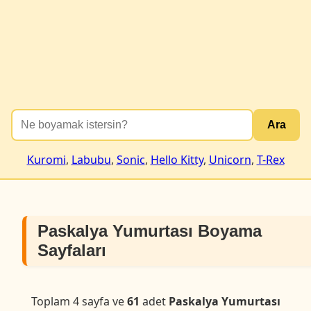
Ara
Kuromi
,
Labubu
,
Sonic
,
Hello Kitty
,
Unicorn
,
T-Rex
Paskalya Yumurtası Boyama
Sayfaları
Toplam 4 sayfa ve
61
adet
Paskalya Yumurtası