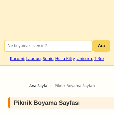
Ara
Kuromi
,
Labubu
,
Sonic
,
Hello Kitty
,
Unicorn
,
T-Rex
Ana Sayfa
›
Piknik Boyama Sayfası
Piknik Boyama Sayfası