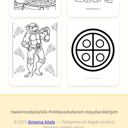
Hakkımızda
Gizlilik Politikası
Kullanım Koşulları
İletişim
© 2025
Boyama Kitabı
— Türkiye’nin en büyük ücretsiz
boyama sayfası arşivi.