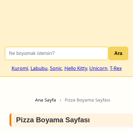
Ara
Kuromi
,
Labubu
,
Sonic
,
Hello Kitty
,
Unicorn
,
T-Rex
Ana Sayfa
›
Pizza Boyama Sayfası
Pizza Boyama Sayfası