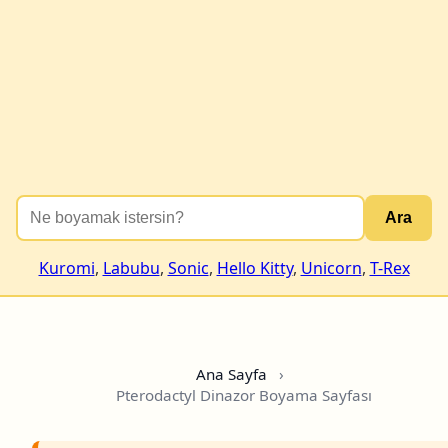
Ara
Kuromi
,
Labubu
,
Sonic
,
Hello Kitty
,
Unicorn
,
T-Rex
Ana Sayfa
›
Pterodactyl Dinazor Boyama Sayfası