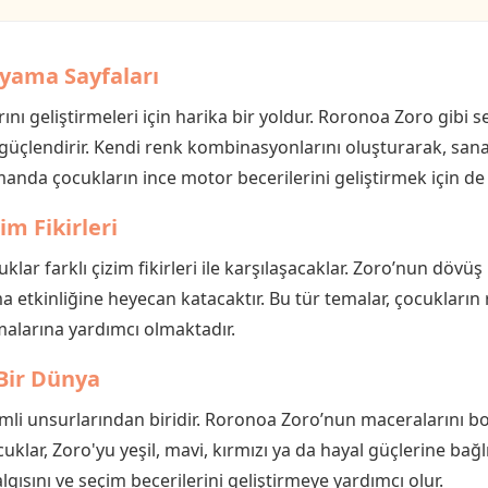
Boyama Sayfaları
rını geliştirmeleri için harika bir yoldur. Roronoa Zoro gibi 
 güçlendirir. Kendi renk kombinasyonlarını oluşturarak, sana
manda çocukların ince motor becerilerini geliştirmek için de f
m Fikirleri
ar farklı çizim fikirleri ile karşılaşacaklar. Zoro’nun dövüş 
etkinliğine heyecan katacaktır. Bu tür temalar, çocukların 
rmalarına yardımcı olmaktadır.
 Bir Dünya
li unsurlarından biridir. Roronoa Zoro’nun maceralarını bo
uklar, Zoro'yu yeşil, mavi, kırmızı ya da hayal güçlerine bağl
algısını ve seçim becerilerini geliştirmeye yardımcı olur.