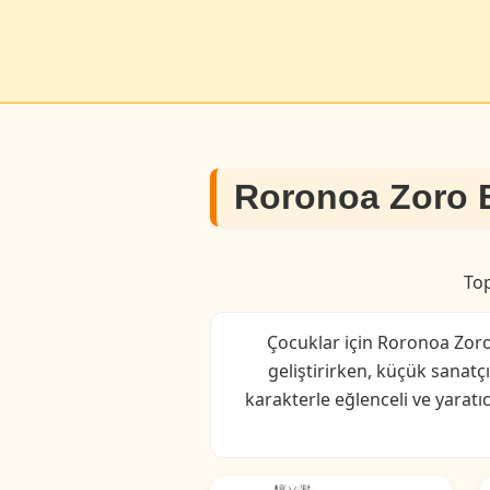
Roronoa Zoro 
To
Çocuklar için Roronoa Zoro 
geliştirirken, küçük sanatç
karakterle eğlenceli ve yaratı