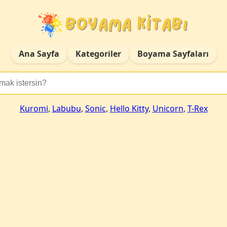
Ana Sayfa
Kategoriler
Boyama Sayfaları
Kuromi
,
Labubu
,
Sonic
,
Hello Kitty
,
Unicorn
,
T-Rex