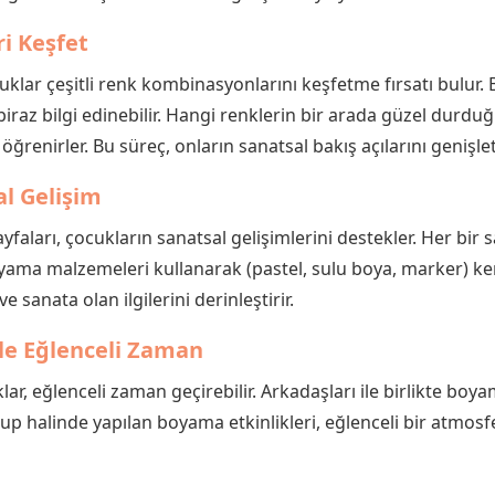
ri Keşfet
lar çeşitli renk kombinasyonlarını keşfetme fırsatı bulur.
biraz bilgi edinebilir. Hangi renklerin bir arada güzel durduğ
renirler. Bu süreç, onların sanatsal bakış açılarını genişleti
al Gelişim
ları, çocukların sanatsal gelişimlerini destekler. Her bir say
ama malzemeleri kullanarak (pastel, sulu boya, marker) kendi 
e sanata olan ilgilerini derinleştirir.
ile Eğlenceli Zaman
lar, eğlenceli zaman geçirebilir. Arkadaşları ile birlikte boy
 grup halinde yapılan boyama etkinlikleri, eğlenceli bir atmosfe