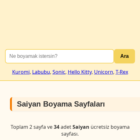
Ara
Kuromi
,
Labubu
,
Sonic
,
Hello Kitty
,
Unicorn
,
T-Rex
Saiyan Boyama Sayfaları
Toplam 2 sayfa ve
34
adet
Saiyan
ücretsiz boyama
sayfası.