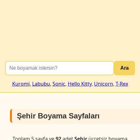
Ara
Kuromi
,
Labubu
,
Sonic
,
Hello Kitty
,
Unicorn
,
T-Rex
Şehir Boyama Sayfaları
Toplam 5 sayfa ve
92
adet
Şehir
ücretsiz boyama