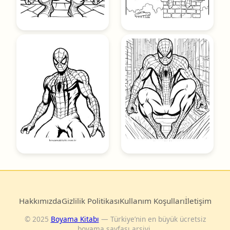
Hakkımızda
Gizlilik Politikası
Kullanım Koşulları
İletişim
© 2025
Boyama Kitabı
— Türkiye’nin en büyük ücretsiz
boyama sayfası arşivi.