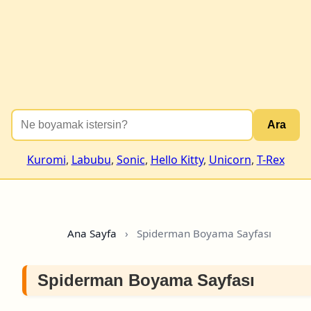
Ara
Kuromi
,
Labubu
,
Sonic
,
Hello Kitty
,
Unicorn
,
T-Rex
Ana Sayfa
›
Spiderman Boyama Sayfası
Spiderman Boyama Sayfası