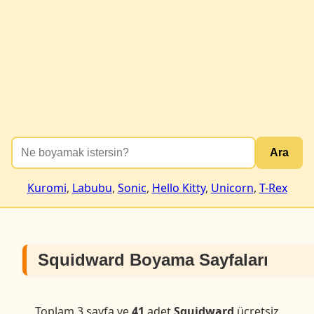
Ara
Kuromi
,
Labubu
,
Sonic
,
Hello Kitty
,
Unicorn
,
T-Rex
Squidward Boyama Sayfaları
Toplam 3 sayfa ve
41
adet
Squidward
ücretsiz