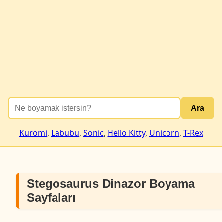
Ara
Kuromi
,
Labubu
,
Sonic
,
Hello Kitty
,
Unicorn
,
T-Rex
Stegosaurus Dinazor Boyama
Sayfaları