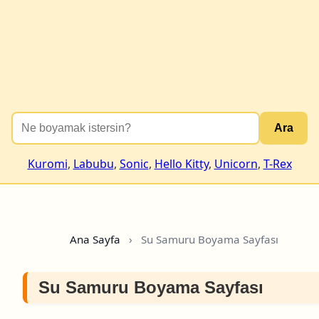
Ara
Kuromi
,
Labubu
,
Sonic
,
Hello Kitty
,
Unicorn
,
T-Rex
Ana Sayfa
›
Su Samuru Boyama Sayfası
Su Samuru Boyama Sayfası