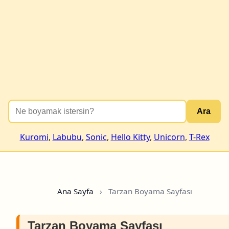
Ara
Kuromi
,
Labubu
,
Sonic
,
Hello Kitty
,
Unicorn
,
T-Rex
Ana Sayfa
›
Tarzan Boyama Sayfası
Tarzan Boyama Sayfası