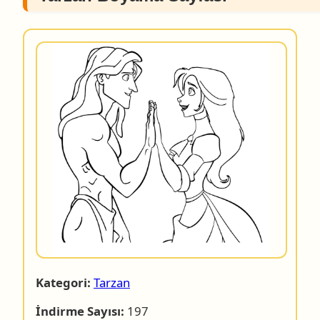
Kategori:
Tarzan
İndirme Sayısı:
197