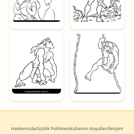
Hakkımızda
Gizlilik Politikası
Kullanım Koşulları
İletişim
© 2025
Boyama Kitabı
— Türkiye’nin en büyük ücretsiz
boyama sayfası arşivi.