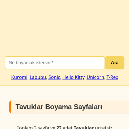
Ara
Kuromi
,
Labubu
,
Sonic
,
Hello Kitty
,
Unicorn
,
T-Rex
Tavuklar Boyama Sayfaları
Toplam 2 sayfa ve
22
adet
Tavuklar
ücretsiz