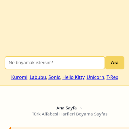
Ara
Kuromi
,
Labubu
,
Sonic
,
Hello Kitty
,
Unicorn
,
T-Rex
Ana Sayfa
›
Türk Alfabesi Harfleri Boyama Sayfası