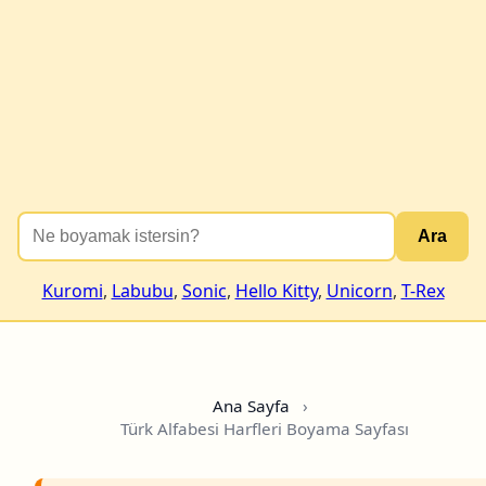
Ara
Kuromi
,
Labubu
,
Sonic
,
Hello Kitty
,
Unicorn
,
T-Rex
Ana Sayfa
›
Türk Alfabesi Harfleri Boyama Sayfası