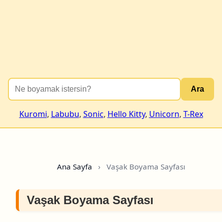
Ara
Kuromi
,
Labubu
,
Sonic
,
Hello Kitty
,
Unicorn
,
T-Rex
Ana Sayfa
›
Vaşak Boyama Sayfası
Vaşak Boyama Sayfası