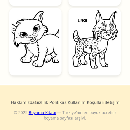
Hakkımızda
Gizlilik Politikası
Kullanım Koşulları
İletişim
© 2025
Boyama Kitabı
— Türkiye’nin en büyük ücretsiz
boyama sayfası arşivi.