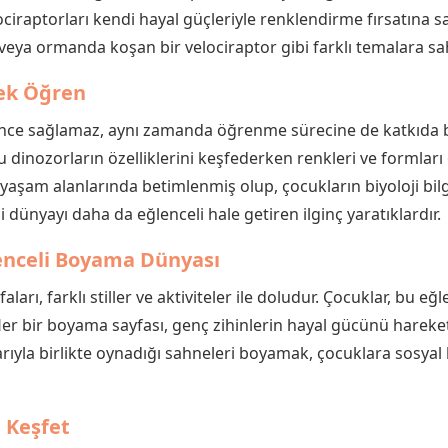
ciraptorları kendi hayal güçleriyle renklendirme fırsatına sah
eya ormanda koşan bir velociraptor gibi farklı temalara sa
rek Öğren
nce sağlamaz, aynı zamanda öğrenme sürecine de katkıda 
bu dinozorların özelliklerini keşfederken renkleri ve formları
 yaşam alanlarında betimlenmiş olup, çocukların biyoloji bilg
si dünyayı daha da eğlenceli hale getiren ilginç yaratıklardır.
lenceli Boyama Dünyası
arı, farklı stiller ve aktiviteler ile doludur. Çocuklar, bu eğl
er. Her bir boyama sayfası, genç zihinlerin hayal gücünü hareke
ıyla birlikte oynadığı sahneleri boyamak, çocuklara sosyal be
i Keşfet