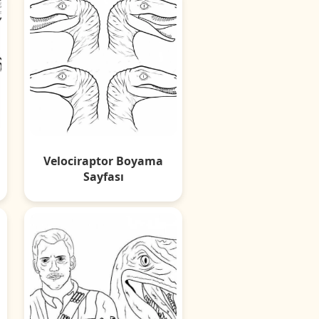
Velociraptor Boyama
Sayfası