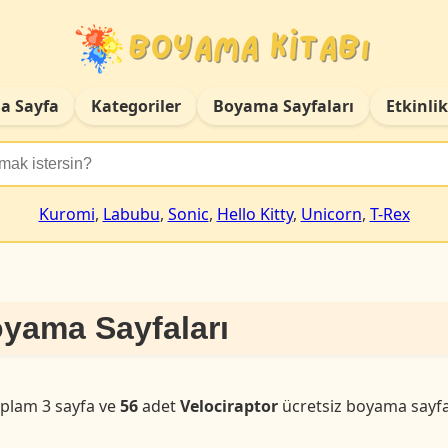
a Sayfa
Kategoriler
Boyama Sayfaları
Etkinlik
Kuromi
,
Labubu
,
Sonic
,
Hello Kitty
,
Unicorn
,
T-Rex
oyama Sayfaları
plam 3 sayfa ve
56
adet
Velociraptor
ücretsiz boyama sayfa