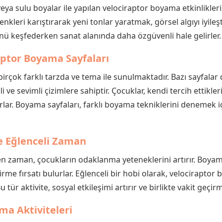
veya sulu boyalar ile yapılan velociraptor boyama etkinlikler
nkleri karıştırarak yeni tonlar yaratmak, görsel algıyı iyileşti
ünü keşfederken sanat alanında daha özgüvenli hale gelirler.
raptor Boyama Sayfaları
birçok farklı tarzda ve tema ile sunulmaktadır. Bazı sayfala
 ve sevimli çizimlere sahiptir. Çocuklar, kendi tercih ettikler
ulurlar. Boyama sayfaları, farklı boyama tekniklerini deneme
le Eğlenceli Zaman
ilen zaman, çocukların odaklanma yeteneklerini artırır. Boyam
irme fırsatı bulurlar. Eğlenceli bir hobi olarak, velociraptor
. Bu tür aktivite, sosyal etkileşimi artırır ve birlikte vakit geçir
ama Aktiviteleri