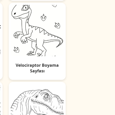
Velociraptor Boyama
Sayfası