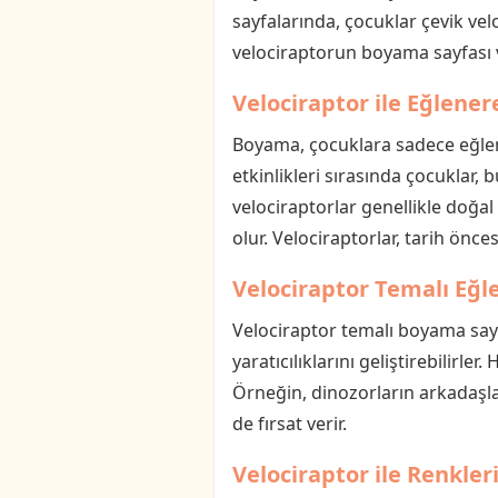
sayfalarında, çocuklar çevik velo
velociraptorun boyama sayfası v
Velociraptor ile Eğlene
Boyama, çocuklara sadece eğle
etkinlikleri sırasında çocuklar, 
velociraptorlar genellikle doğal
olur. Velociraptorlar, tarih önce
Velociraptor Temalı Eğ
Velociraptor temalı boyama sayfal
yaratıcılıklarını geliştirebilirl
Örneğin, dinozorların arkadaşlar
de fırsat verir.
Velociraptor ile Renkler