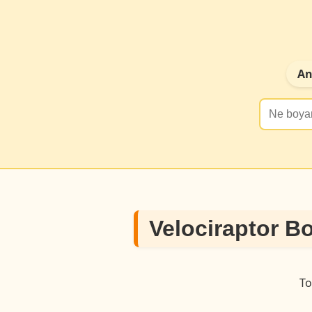
An
Velociraptor B
To