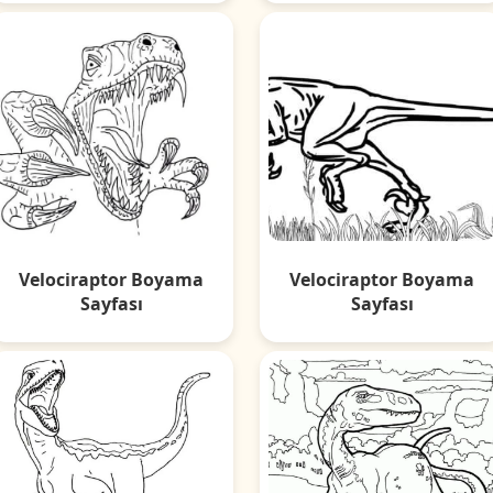
Velociraptor Boyama
Velociraptor Boyama
Sayfası
Sayfası