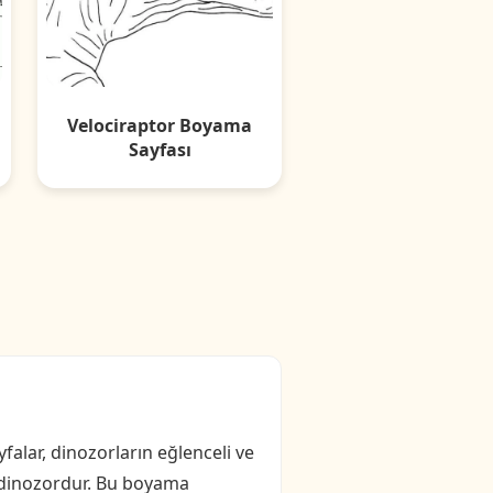
Velociraptor Boyama
Sayfası
falar, dinozorların eğlenceli ve
ir dinozordur. Bu boyama