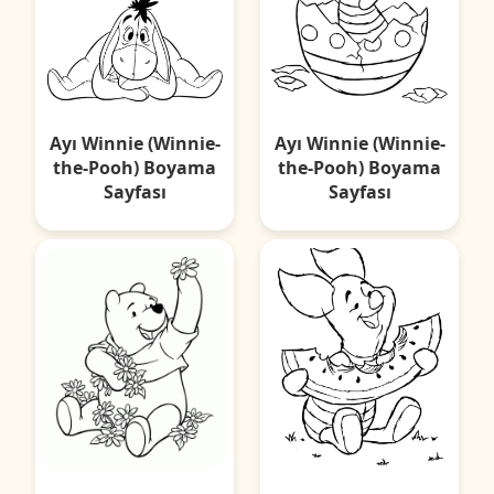
Ayı Winnie (Winnie-
Ayı Winnie (Winnie-
the-Pooh) Boyama
the-Pooh) Boyama
Sayfası
Sayfası