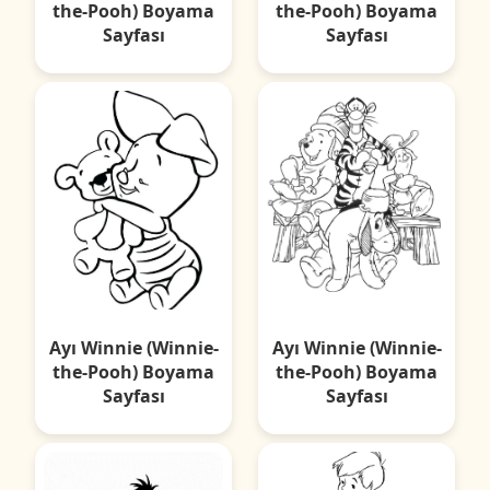
the-Pooh) Boyama
the-Pooh) Boyama
Sayfası
Sayfası
Ayı Winnie (Winnie-
Ayı Winnie (Winnie-
the-Pooh) Boyama
the-Pooh) Boyama
Sayfası
Sayfası