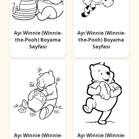
Ayı Winnie (Winnie-
Ayı Winnie (Winnie-
the-Pooh) Boyama
the-Pooh) Boyama
Sayfası
Sayfası
Ayı Winnie (Winnie-
Ayı Winnie (Winnie-