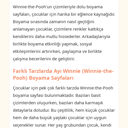
Winnie-the-Pooh'un çizimleriyle dolu boyama
sayfaları, çocuklar için harika bir eğlence kaynağıdır.
Boyama sırasında zamanın nasıl geçtiğini
anlamayan çocuklar, çizimlere renkler kattıkça
kendilerini daha mutlu hissederler. Arkadaşlarıyla
birlikte boyama etkinliği yapmak, sosyal
etkileşimlerini artırırken, paylaşma ve birlikte
çalışma becerilerini de geliştirir.
Farklı Tarzlarda Ayı Winnie (Winnie-the-
Pooh) Boyama Sayfaları
Çocuklar için pek çok farklı tarzda Winnie-the-Pooh
boyama sayfası bulunmaktadır. Bazıları basit
çizimlerden oluşurken, bazıları daha karmaşık
detaylarla doludur. Bu çeşitlilik, hem küçük çocuklar
hem de daha büyük yaştaki çocuklar için uygun
seçenekler sunar. Her yaş grubundan çocuk, kendi