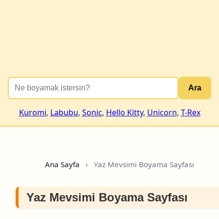
Ara
Kuromi
,
Labubu
,
Sonic
,
Hello Kitty
,
Unicorn
,
T-Rex
Ana Sayfa
›
Yaz Mevsimi Boyama Sayfası
Yaz Mevsimi Boyama Sayfası