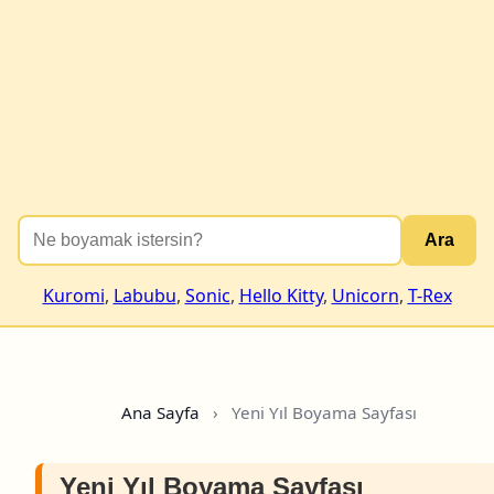
Ara
Kuromi
,
Labubu
,
Sonic
,
Hello Kitty
,
Unicorn
,
T-Rex
Ana Sayfa
›
Yeni Yıl Boyama Sayfası
Yeni Yıl Boyama Sayfası