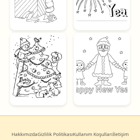
Hakkımızda
Gizlilik Politikası
Kullanım Koşulları
İletişim
© 2025
Boyama Kitabı
— Türkiye’nin en büyük ücretsiz
boyama sayfası arşivi.