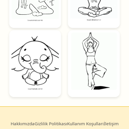
Hakkımızda
Gizlilik Politikası
Kullanım Koşulları
İletişim
© 2025
Boyama Kitabı
— Türkiye’nin en büyük ücretsiz
boyama sayfası arşivi.