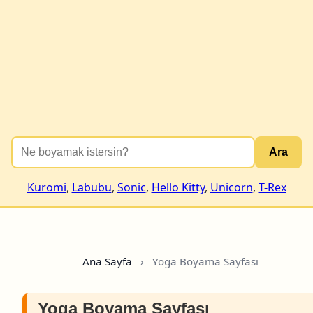
Ara
Kuromi
,
Labubu
,
Sonic
,
Hello Kitty
,
Unicorn
,
T-Rex
Ana Sayfa
›
Yoga Boyama Sayfası
Yoga Boyama Sayfası