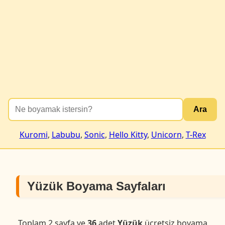
Ara
Kuromi
,
Labubu
,
Sonic
,
Hello Kitty
,
Unicorn
,
T-Rex
Yüzük Boyama Sayfaları
Toplam 2 sayfa ve
36
adet
Yüzük
ücretsiz boyama