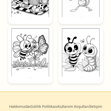
Hakkımızda
Gizlilik Politikası
Kullanım Koşulları
İletişim
© 2025
Boyama Kitabı
— Türkiye’nin en büyük ücretsiz
boyama sayfası arşivi.