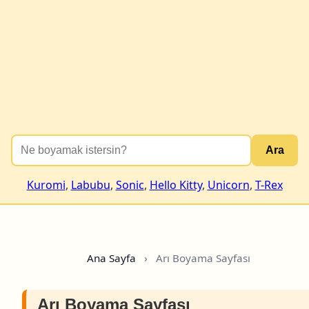
Ara
Kuromi
,
Labubu
,
Sonic
,
Hello Kitty
,
Unicorn
,
T-Rex
Ana Sayfa
›
Arı Boyama Sayfası
Arı Boyama Sayfası