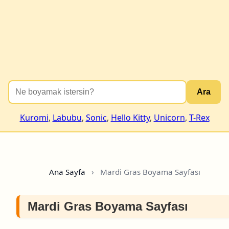
Ara
Kuromi
,
Labubu
,
Sonic
,
Hello Kitty
,
Unicorn
,
T-Rex
Ana Sayfa
›
Mardi Gras Boyama Sayfası
Mardi Gras Boyama Sayfası