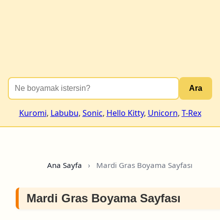
Ara
Kuromi
,
Labubu
,
Sonic
,
Hello Kitty
,
Unicorn
,
T-Rex
Ana Sayfa
›
Mardi Gras Boyama Sayfası
Mardi Gras Boyama Sayfası