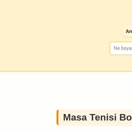
An
Masa Tenisi B