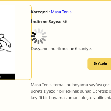
Kategori:
Masa Tenisi
İndirme Sayısı:
56
Dosyanın indirilmesine 5 saniye.
🖨️ Yazdır
Masa Tenisi temalı bu boyama sayfası çocuk
ücretsiz yazdır bir etkinlik sunar. Ücretsiz o
keyifli bir boyama zamanı oluşturabilirsini