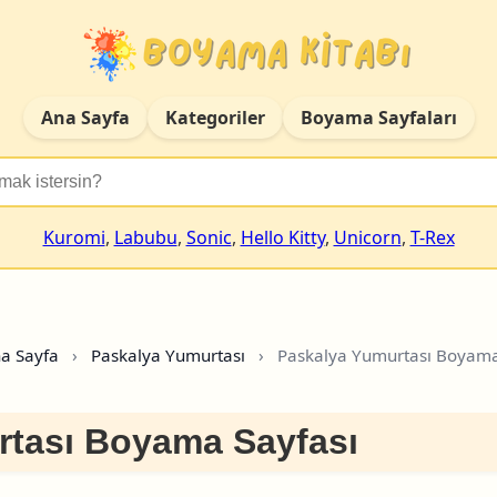
Ana Sayfa
Kategoriler
Boyama Sayfaları
Kuromi
,
Labubu
,
Sonic
,
Hello Kitty
,
Unicorn
,
T-Rex
a Sayfa
›
Paskalya Yumurtası
›
Paskalya Yumurtası Boyama
rtası Boyama Sayfası