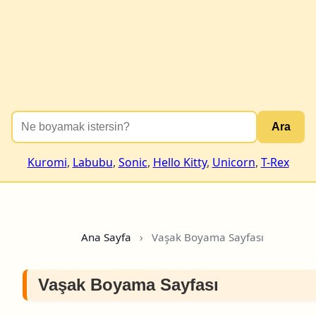
Ara
Kuromi
,
Labubu
,
Sonic
,
Hello Kitty
,
Unicorn
,
T-Rex
Ana Sayfa
›
Vaşak Boyama Sayfası
Vaşak Boyama Sayfası